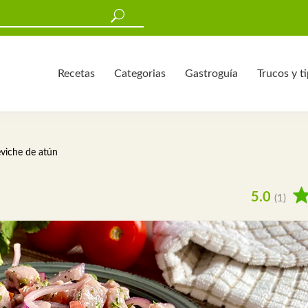
Recetas
Categorias
Gastroguía
Trucos y t
viche de atún
5.0
(1)