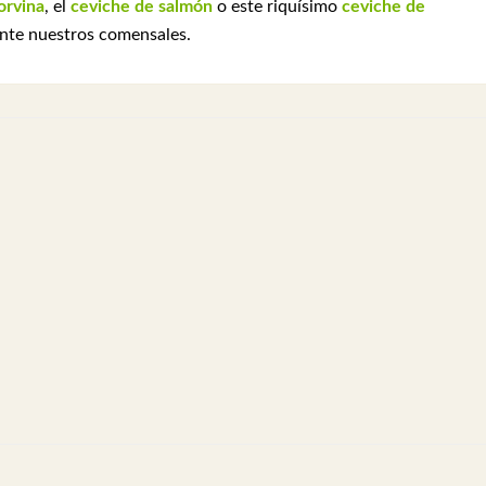
orvina
, el
ceviche de salmón
o este riquísimo
ceviche de
 ante nuestros comensales.