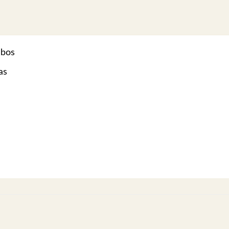
ubos
as