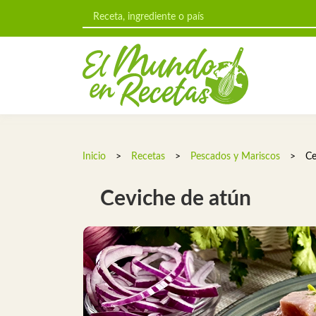
Inicio
>
Recetas
>
Pescados y Mariscos
>
Ce
Ceviche de atún