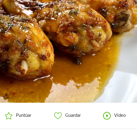
Puntúar
Guardar
Vídeo