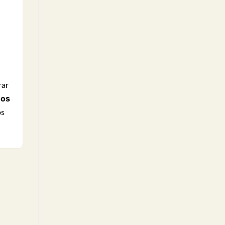
rar
eos
os