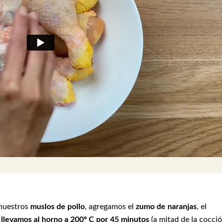
 nuestros
muslos de pollo
, agregamos el
zumo de naranjas
, el
y
llevamos al horno a 200º C por 45 minutos
(a mitad de la cocció