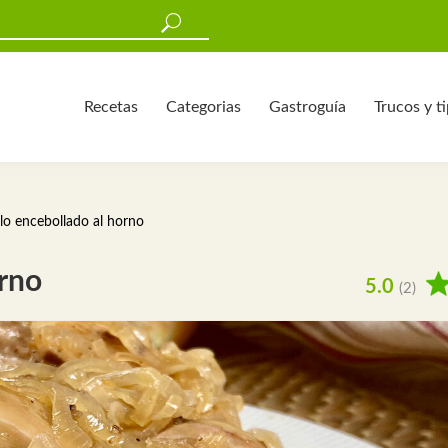
Recetas
Categorias
Gastroguía
Trucos y t
lo encebollado al horno
orno
5.0
(2)