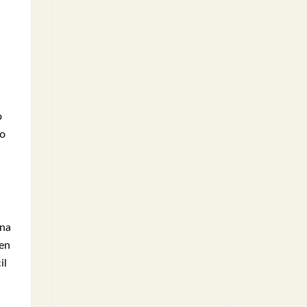
o
co
una
 en
il