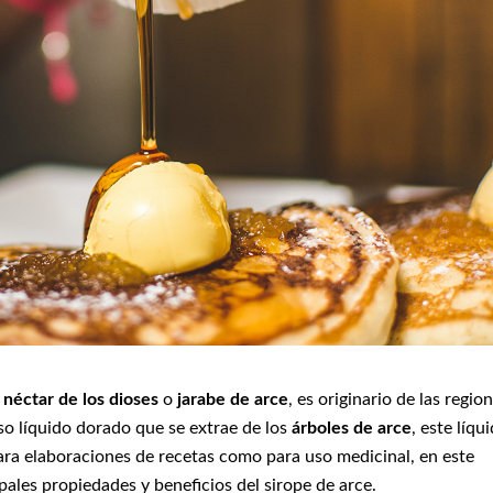
o
néctar de los dioses
o
jarabe de arce
, es originario de las regio
oso líquido dorado que se extrae de los
árboles de arce
, este líqu
ara elaboraciones de recetas como para uso medicinal, en este
pales propiedades y beneficios del sirope de arce.