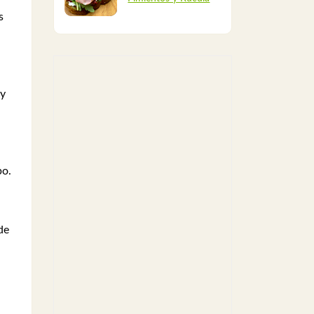
s
 y
po.
de