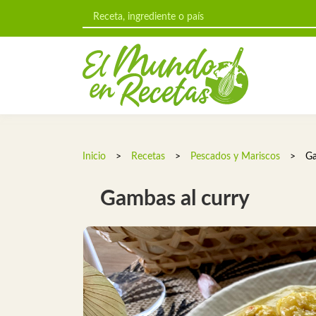
Inicio
>
Recetas
>
Pescados y Mariscos
>
Ga
Gambas al curry