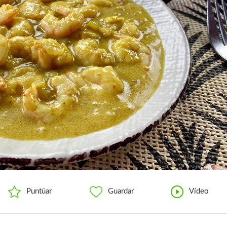
Puntúar
Guardar
Vídeo