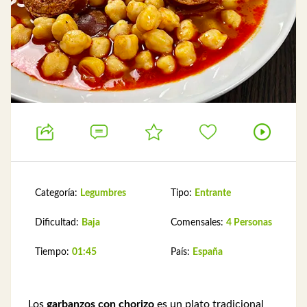
Categoría:
Legumbres
Tipo:
Entrante
Dificultad:
Baja
Comensales:
4 Personas
Tiempo:
01:45
País:
España
Los
garbanzos con chorizo
es un plato tradicional