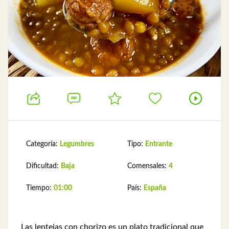
Categoría:
Legumbres
Tipo:
Entrante
Dificultad:
Baja
Comensales:
4
Tiempo:
01:00
País:
España
Las lentejas con chorizo es un plato tradicional que