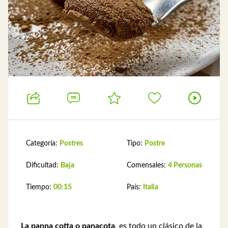
Categoría:
Postres
Tipo:
Postre
Dificultad:
Baja
Comensales:
4 Personas
Tiempo:
00:15
País:
Italia
La panna cotta o panacota
, es todo un clásico de la