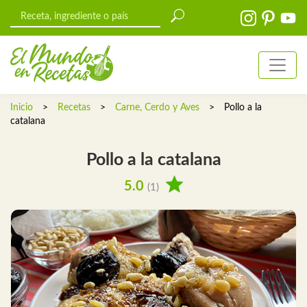
Inicio
>
Recetas
>
Carne, Cerdo y Aves
>
Pollo a la
catalana
Pollo a la catalana
5.0
(1)