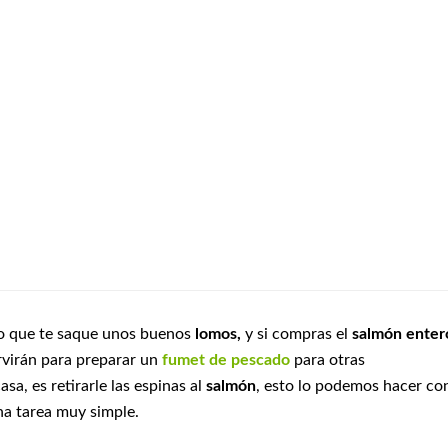
ro que te saque unos buenos
lomos,
y si compras el
salmón enter
ervirán para preparar un
fumet de pescado
para otras
sa, es retirarle las espinas al
salmón
, esto lo podemos hacer co
una tarea muy simple.