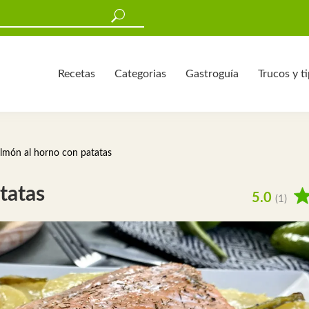
Recetas
Categorias
Gastroguía
Trucos y t
lmón al horno con patatas
tatas
5.0
(1)