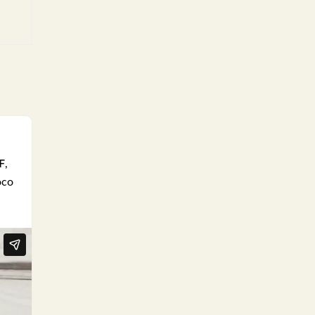
F
,
oco