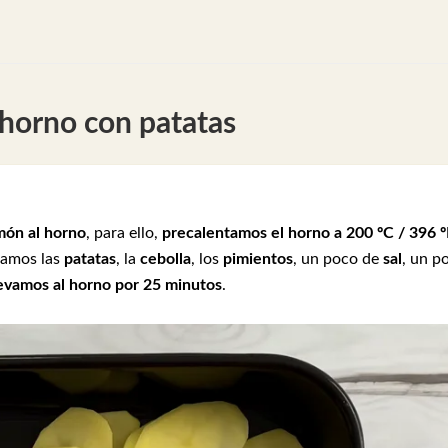
horno con patatas
món al horno
, para ello,
precalentamos el horno a 200 ºC / 396 º
gamos las
patatas
, la
cebolla
, los
pimientos
, un poco de
sal
, un p
levamos al horno por 25 minutos
.