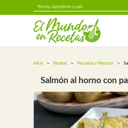
Inicio
>
Recetas
>
Pescados y Mariscos
>
Sa
Salmón al horno con pa