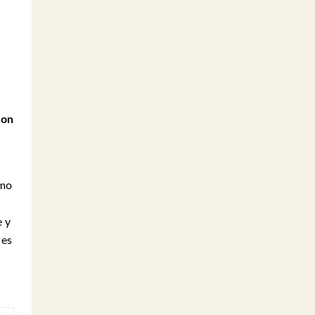
con
omo
 y
 es