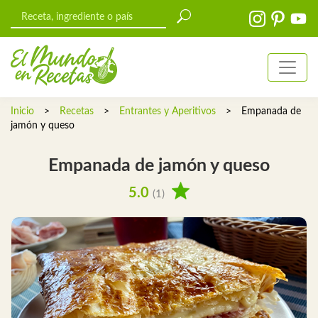
Inicio
>
Recetas
>
Entrantes y Aperitivos
>
Empanada de
jamón y queso
Empanada de jamón y queso
5.0
(1)