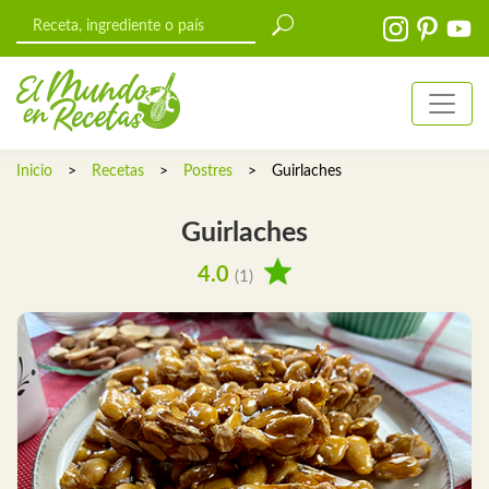
Inicio
>
Recetas
>
Postres
>
Guirlaches
Guirlaches
4.0
(1)