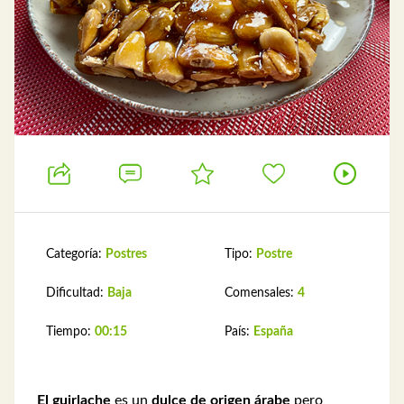
Categoría:
Postres
Tipo:
Postre
Dificultad:
Baja
Comensales:
4
Tiempo:
00:15
País:
España
El guirlache
es un
dulce de origen árabe
pero