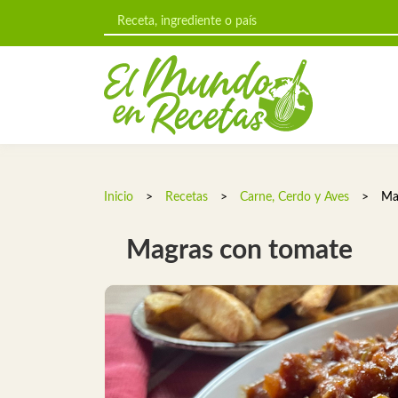
Inicio
>
Recetas
>
Carne, Cerdo y Aves
>
Ma
Magras con tomate