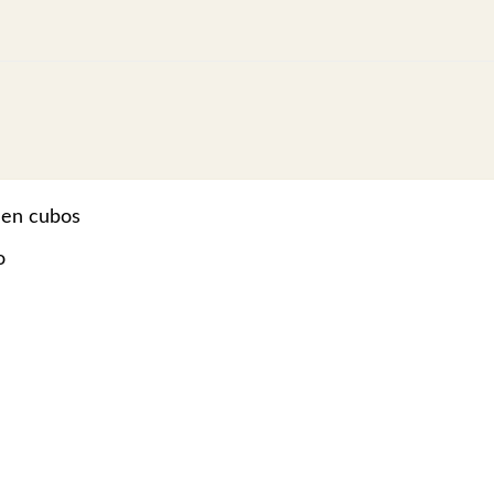
 en cubos
o