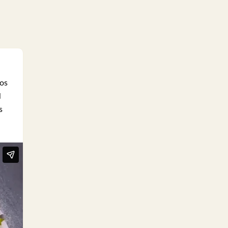
tos
l
s