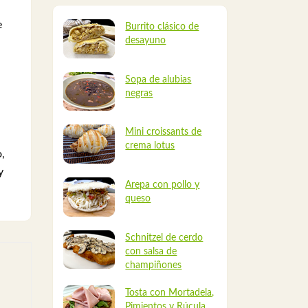
e
Burrito clásico de
desayuno
Sopa de alubias
negras
Mini croissants de
crema lotus
,
y
Arepa con pollo y
queso
Schnitzel de cerdo
con salsa de
champiñones
Tosta con Mortadela,
Pimientos y Rúcula