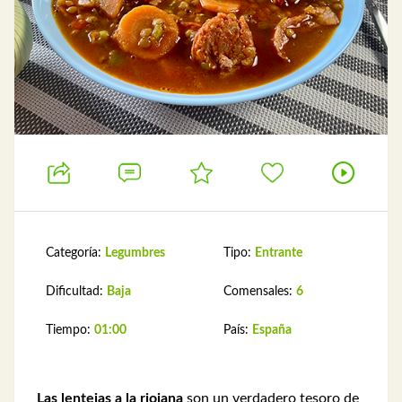
Categoría:
Legumbres
Tipo:
Entrante
Dificultad:
Baja
Comensales:
6
Tiempo:
01:00
País:
España
Las lentejas a la riojana
son un verdadero tesoro de