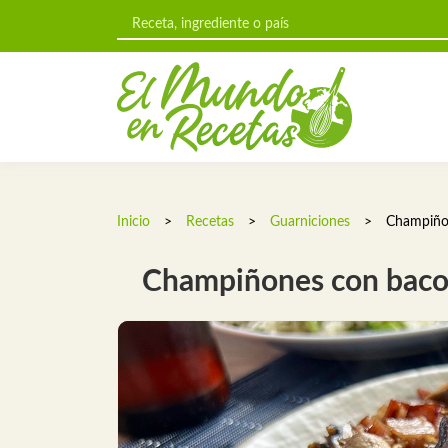
Inicio
>
Recetas
>
Guarniciones
>
Champiño
Champiñones con bac