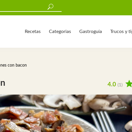
Recetas
Categorias
Gastroguía
Trucos y t
nes con bacon
on
4.0
(1)