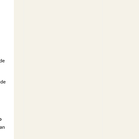
 de
 de
o
tan