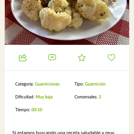
Categoría:
Guarniciones
Tipo:
Guarnición
Dificultad:
Muy baja
Comensales:
2
Tiempo:
00:10
Si estamos buscando una receta saludable y muy