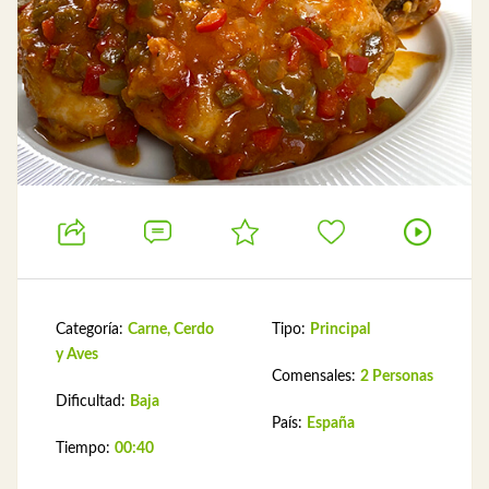
Categoría:
Carne, Cerdo
Tipo:
Principal
y Aves
Comensales:
2 Personas
Dificultad:
Baja
País:
España
Tiempo:
00:40