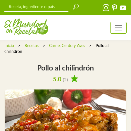
Inicio
>
Recetas
>
Carne, Cerdo y Aves
>
Pollo al
chilindrón
Pollo al chilindrón
5.0
(2)