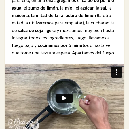
para ello, en una olla agregamos el
caldo de pollo o
agua
, el
zumo de limón
, la
miel
, el
azúcar
, la
sal
, la
maicena
,
la mitad de la ralladura de limón
(la otra
mitad la utilizaremos para emplatar), la cucharadita
de
salsa de soja ligera
y mezclamos muy bien hasta
integrar todos los ingredientes, luego, llevamos a
fuego bajo y
cocinamos por 5 minutos
o hasta ver
que tome una textura espesa. Apartamos del fuego.