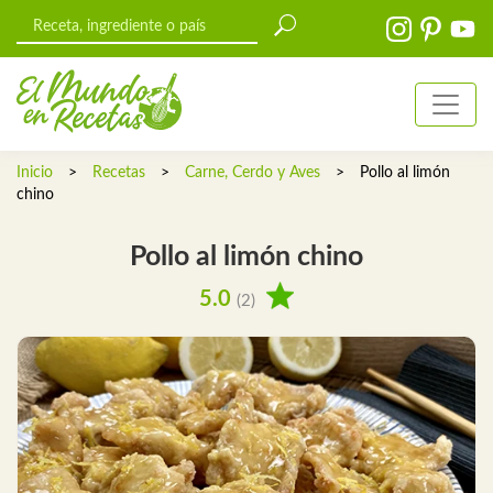
Inicio
>
Recetas
>
Carne, Cerdo y Aves
>
Pollo al limón
chino
Pollo al limón chino
5.0
(2)