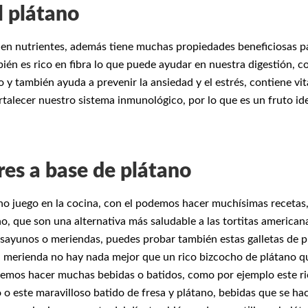
l plátano
o en nutrientes, además tiene muchas propiedades beneficiosas pa
bién es rico en fibra lo que puede ayudar en nuestra digestión,
 y también ayuda a prevenir la ansiedad y el estrés, contiene vi
talecer nuestro sistema inmunológico, por lo que es un fruto id
es a base de plátano
ho juego en la cocina, con el podemos hacer muchísimas recetas
o, que son una alternativa más saludable a las tortitas american
esayunos o meriendas, puedes probar también estas galletas de 
 la merienda no hay nada mejor que un rico bizcocho de plátano
demos hacer muchas bebidas o batidos, como por ejemplo este ric
o o este maravilloso batido de fresa y plátano, bebidas que se h