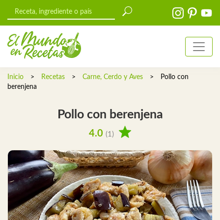
Inicio
>
Recetas
>
Carne, Cerdo y Aves
>
Pollo con
berenjena
Pollo con berenjena
4.0
(1)