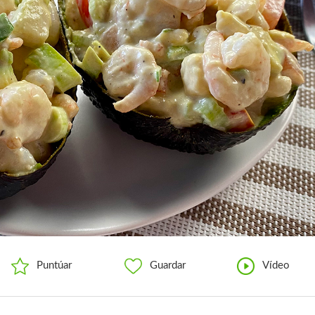
Puntúar
Guardar
Vídeo