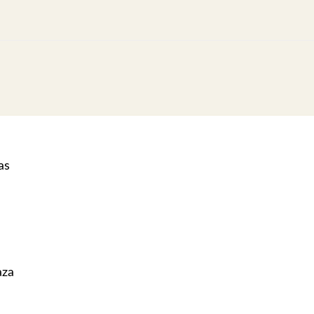
as
aza