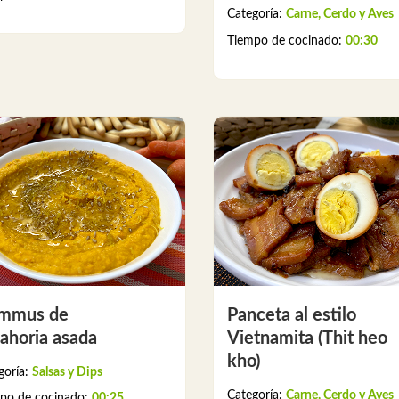
Categoría:
Carne, Cerdo y Aves
Tiempo de cocinado:
00:30
mmus de
Panceta al estilo
ahoria asada
Vietnamita (Thit heo
kho)
goría:
Salsas y Dips
Categoría:
Carne, Cerdo y Aves
po de cocinado:
00:25