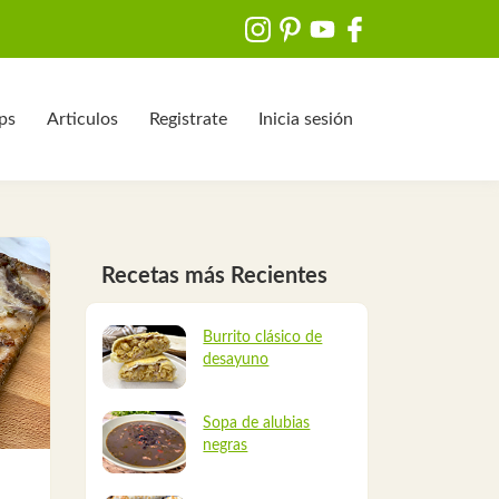
ips
Articulos
Registrate
Inicia sesión
Recetas más Recientes
Burrito clásico de
desayuno
Sopa de alubias
negras