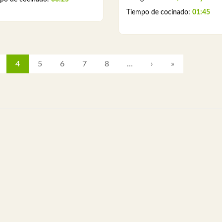
Tiempo de cocinado:
01:45
4
5
6
7
8
…
›
»