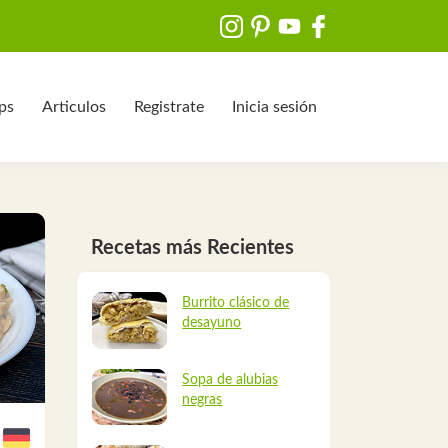
ips
Articulos
Registrate
Inicia sesión
Recetas más Recientes
Burrito clásico de
desayuno
Sopa de alubias
negras