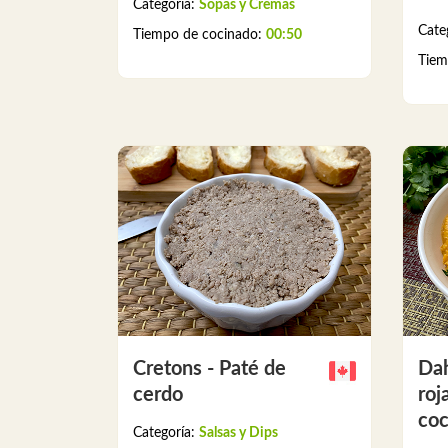
Categoría:
Sopas y Cremas
Cate
Tiempo de cocinado:
00:50
Tiem
Cretons - Paté de
Dah
cerdo
roj
co
Categoría:
Salsas y Dips