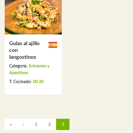
Gulas al ajillo
con
langostinos
Categoría:
Entrantes y
Aperitivos
T. Cocinado:
00:20
«
‹
1
2
3